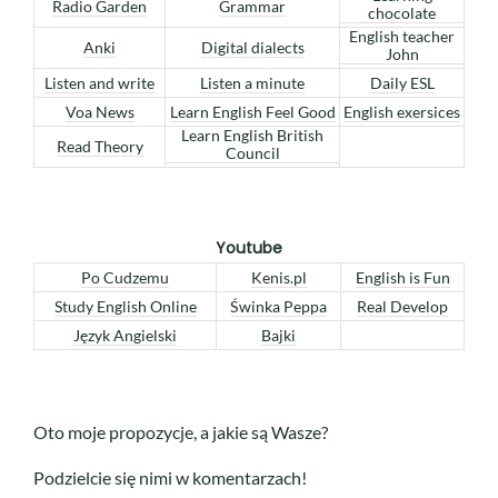
Radio Garden
Grammar
chocolate
English teacher
Anki
Digital dialects
John
Listen and write
Listen a minute
Daily ESL
Voa News
Learn English Feel Good
English exersices
Learn English British
Read Theory
Council
Youtube
Po Cudzemu
Kenis.pl
English is Fun
Study English Online
Świnka Peppa
Real Develop
Język Angielski
Bajki
Oto moje propozycje, a jakie są Wasze?
Podzielcie się nimi w komentarzach!