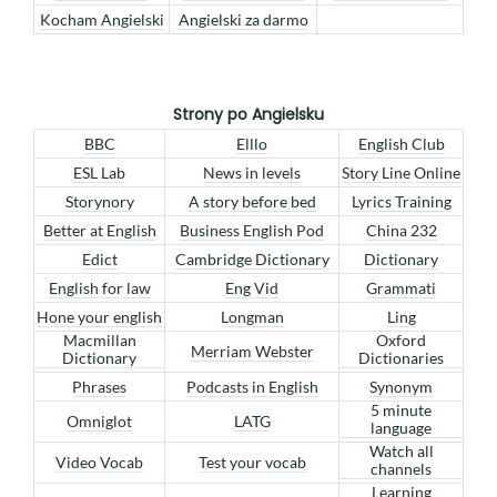
Kocham Angielski
Angielski za darmo
Strony po Angielsku
BBC
Elllo
English Club
ESL Lab
News in levels
Story Line Online
Storynory
A story before bed
Lyrics Training
Better at English
Business English Pod
China 232
Edict
Cambridge Dictionary
Dictionary
English for law
Eng Vid
Grammati
Hone your english
Longman
Ling
Macmillan
Oxford
Merriam Webster
Dictionary
Dictionaries
Phrases
Podcasts in English
Synonym
5 minute
Omniglot
LATG
language
Watch all
Video Vocab
Test your vocab
channels
Learning