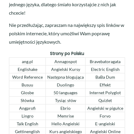
jednego języka, dlatego śmiało korzystajcie z nich jak
chcecie!
Nie przedłużając, zapraszam na największy spis linków w
polskim internecie, który umożliwi Wam poprawę
umiejętności językowych.
Strony po Polsku
ang.pl
Annagospot
Bravebatoragata
Englishake
Angielski Kursy
Electric English
Word Reference
Następna blogująca
BaBa Dum
Busuu
Duolingo
Effekt
Glosbe
50 languages
Internet Polyglot
Słówka
Tysiąc słów
Quizlet
Angprofi
Ebrio
Angielski w pigułce
Lingro
Memrise
Forvo
Talk English
Hello Angielski
E-angielski
Gettinenglish
Kurs angielskiego
Angielski Online