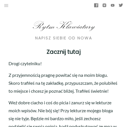
NAPISZ SIEBIE OD NOWA
Zacznij tutaj
Drogi czytelniku!
Z przyjemnością pragnę powitać się na moim blogu.
Skoro trafiłeś na tę zakładkę, przypuszczam, że polubiłeś
to miejsce i chcesz je poznać bliżej. Trafiłeś świetnie!
Weź dobre ciacho i coś do picia i zanurz się w lekturze
moich wpisów. Nie bój się! Przy lekturze mojego bloga
się nie tyje. Będzie mi bardzo miło, jeśli zechcesz
podzielić się swoją opinią, bądź podyskutować ze mną w