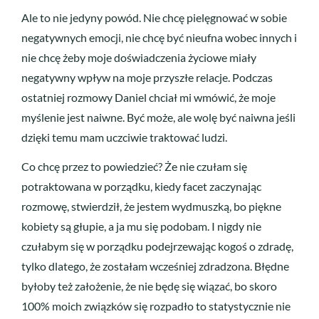
Ale to nie jedyny powód. Nie chcę pielęgnować w sobie
negatywnych emocji, nie chcę być nieufna wobec innych i
nie chcę żeby moje doświadczenia życiowe miały
negatywny wpływ na moje przyszłe relacje. Podczas
ostatniej rozmowy Daniel chciał mi wmówić, że moje
myślenie jest naiwne. Być może, ale wolę być naiwna jeśli
dzięki temu mam uczciwie traktować ludzi.
Co chcę przez to powiedzieć? Że nie czułam się
potraktowana w porządku, kiedy facet zaczynając
rozmowę, stwierdził, że jestem wydmuszką, bo piękne
kobiety są głupie, a ja mu się podobam. I nigdy nie
czułabym się w porządku podejrzewając kogoś o zdradę,
tylko dlatego, że zostałam wcześniej zdradzona. Błędne
byłoby też założenie, że nie będę się wiązać, bo skoro
100% moich związków się rozpadło to statystycznie nie