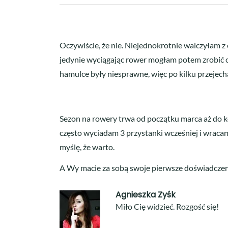
Oczywiście, że nie. Niejednokrotnie walczyłam
jedynie wyciągając rower mogłam potem zrobić co
hamulce były niesprawne, więc po kilku przejec
Sezon na rowery trwa od początku marca aż do koń
często wyciadam 3 przystanki wcześniej i wraca
myślę, że warto.
A Wy macie za sobą swoje pierwsze doświadczeni
Agnieszka Zyśk
Miło Cię widzieć. Rozgość się!