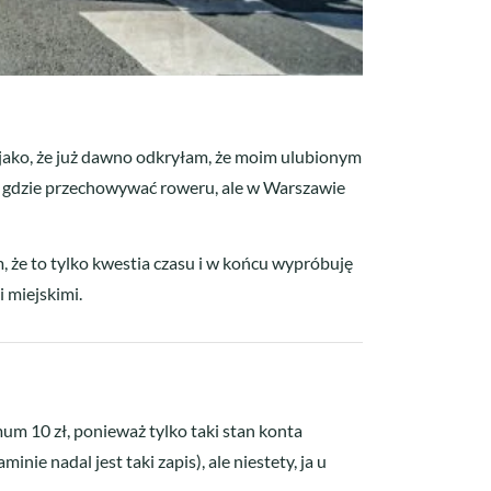
A jako, że już dawno odkryłam, że moim ulubionym
am gdzie przechowywać roweru, ale w Warszawie
, że to tylko kwestia czasu i w końcu wypróbuję
 miejskimi.
mum 10 zł, ponieważ tylko taki stan konta
e nadal jest taki zapis), ale niestety, ja u