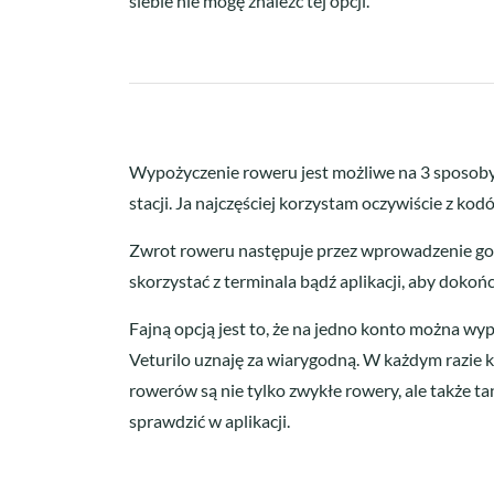
siebie nie mogę znaleźć tej opcji.
Wypożyczenie roweru jest możliwe na 3 sposoby
stacji. Ja najczęściej korzystam oczywiście z ko
Zwrot roweru następuje przez wprowadzenie go d
skorzystać z terminala bądź aplikacji, aby dokoń
Fajną opcją jest to, że na jedno konto można wy
Veturilo uznaję za wiarygodną. W każdym razie k
rowerów są nie tylko zwykłe rowery, ale także t
sprawdzić w aplikacji.