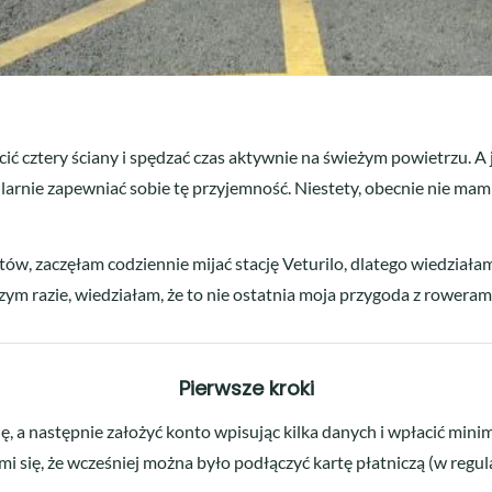
ić cztery ściany i spędzać czas aktywnie na świeżym powietrzu. 
gularnie zapewniać sobie tę przyjemność. Niestety, obecnie nie m
w, zaczęłam codziennie mijać stację Veturilo, dlatego wiedziałam
ym razie, wiedziałam, że to nie ostatnia moja przygoda z rowerami
Pierwsze kroki
, a następnie założyć konto wpisując kilka danych i wpłacić mini
ę, że wcześniej można było podłączyć kartę płatniczą (w regulamini