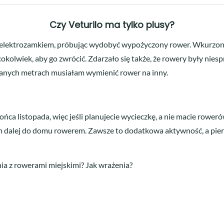
Czy Veturilo ma tylko plusy?
 z elektrozamkiem, próbując wydobyć wypożyczony rower. Wkurzon
kolwiek, aby go zwrócić. Zdarzało się także, że rowery były nies
hanych metrach musiałam wymienić rower na inny.
ca listopada, więc jeśli planujecie wycieczkę, a nie macie roweró
m dalej do domu rowerem. Zawsze to dodatkowa aktywność, a pier
a z rowerami miejskimi? Jak wrażenia?