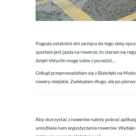
Pogoda ostatnich dni zachęca do tego żeby opuśc
sportem jest jazda na rowerze, to staram się re
dzięki Veturilo mogę sobie z poradzić…
Odkąd przeprowadziłam się z Białołęki na Mokotó
rowery miejskie. Zwlekałam długo, ale po pierwsz
Aby skorzystać z rowerów należy pobrać aplikację
umożliwia nam wypożyczania rowerów. Wydaje mi si