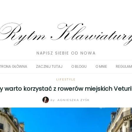
NAPISZ SIEBIE OD NOWA
TRONA GŁÓWNA
ZACZNIJ TUTAJ
O BLOGU
O MNIE
REGULAM
LIFESTYLE
y warto korzystać z rowerów miejskich Veturi
by
AGNIESZKA ZYŚK