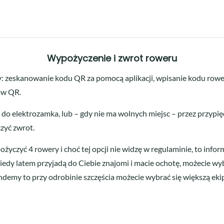
Wypożyczenie i zwrot roweru
: zeskanowanie kodu QR za pomocą aplikacji, wpisanie kodu rowe
dów QR.
o elektrozamka, lub – gdy nie ma wolnych miejsc – przez przypię
czyć zwrot.
pożyczyć 4 rowery i choć tej opcji nie widzę w regulaminie, to in
iedy latem przyjadą do Ciebie znajomi i macie ochotę, możecie wyb
andemy to przy odrobinie szczęścia możecie wybrać się większą e