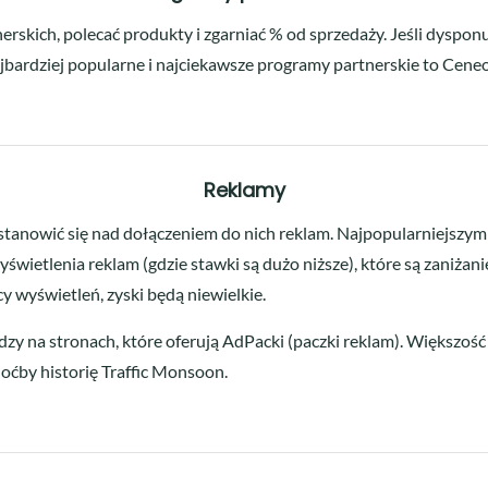
erskich, polecać produkty i zgarniać % od sprzedaży. Jeśli dyspo
Najbardziej popularne i najciekawsze programy partnerskie to Cene
Reklamy
astanowić się nad dołączeniem do nich reklam. Najpopularniejszym 
 wyświetlenia reklam (gdzie stawki są dużo niższe), które są zaniża
cy wyświetleń, zyski będą niewielkie.
zy na stronach, które oferują AdPacki (paczki reklam). Większość z
hoćby historię Traffic Monsoon.