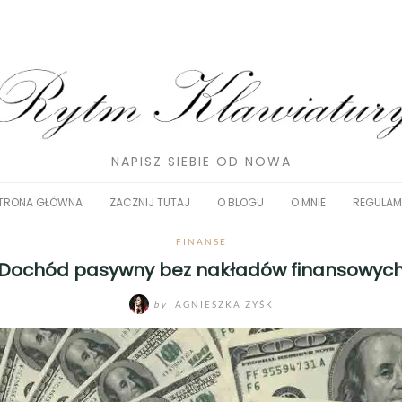
NAPISZ SIEBIE OD NOWA
TRONA GŁÓWNA
ZACZNIJ TUTAJ
O BLOGU
O MNIE
REGULAM
FINANSE
Dochód pasywny bez nakładów finansowyc
by
AGNIESZKA ZYŚK