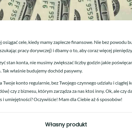
iej osiągać cele, kiedy mamy zaplecze finansowe. Nie bez powodu
 szukając pracy dorywczej) i dbamy o to, aby coraz więcej pienięd
yć stan konta, nie musimy zwiększać liczby godzin jakie poświęc
czas. Tak właśnie budujemy dochód pasywny.
woje konto regularnie, bez Twojego czynnego udziału i ciągłej kon
ów) czy z biznesu, którym zarządza za nas ktoś inny. Ok, ale czy
s i umiejętności? Oczywiście! Mam dla Ciebie aż 6 sposobów!
Własny produkt