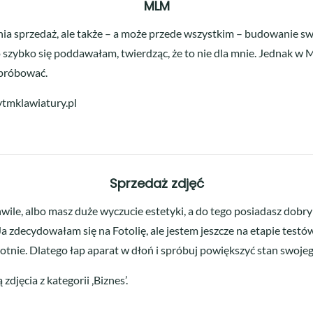
MLM
nia sprzedaż, ale także – a może przede wszystkim – budowanie swo
 szybko się poddawałam, twierdząc, że to nie dla mnie. Jednak w
spróbować.
tmklawiatury.pl
Sprzedaż zdjęć
hwile, albo masz duże wyczucie estetyki, a do tego posiadasz dobry
Ja zdecydowałam się na Fotolię, ale jestem jeszcze na etapie testów
tnie. Dlatego łap aparat w dłoń i spróbuj powiększyć stan swojego
djęcia z kategorii ‚Biznes’.