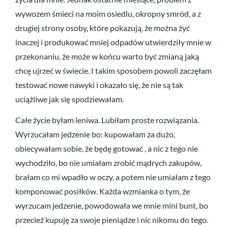
wywozem śmieci na moim osiedlu, okropny smród, a z
drugiej strony osoby, które pokazują, że można żyć
inaczej i produkować mniej odpadów utwierdziły mnie w
przekonaniu, że może w końcu warto być zmianą jaką
chcę ujrzeć w świecie. I takim sposobem powoli zaczęłam
testować nowe nawyki i okazało się, że nie są tak
uciążliwe jak się spodziewałam.
Całe życie byłam leniwa. Lubiłam proste rozwiązania.
Wyrzucałam jedzenie bo: kupowałam za dużo,
obiecywałam sobie, że będę gotować , a nic z tego nie
wychodziło, bo nie umiałam zrobić mądrych zakupów,
brałam co mi wpadło w oczy, a potem nie umiałam z tego
komponować posiłków. Każda wzmianka o tym, że
wyrzucam jedzenie, powodowała we mnie mini bunt, bo
przecież kupuję za swoje pieniądze i nic nikomu do tego.