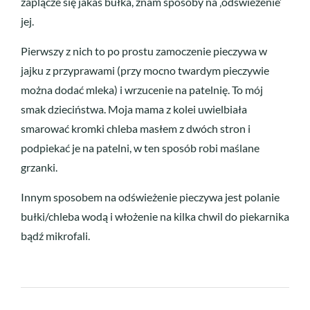
zaplącze się jakaś bułka, znam sposoby na ‚odświeżenie’
jej.
Pierwszy z nich to po prostu zamoczenie pieczywa w
jajku z przyprawami (przy mocno twardym pieczywie
można dodać mleka) i wrzucenie na patelnię. To mój
smak dzieciństwa. Moja mama z kolei uwielbiała
smarować kromki chleba masłem z dwóch stron i
podpiekać je na patelni, w ten sposób robi maślane
grzanki.
Innym sposobem na odświeżenie pieczywa jest polanie
bułki/chleba wodą i włożenie na kilka chwil do piekarnika
bądź mikrofali.