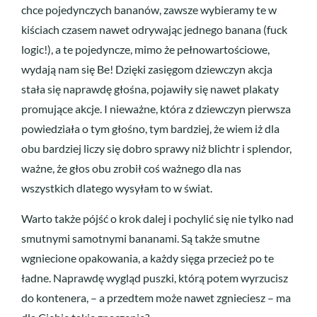
chce pojedynczych bananów, zawsze wybieramy te w
kiściach czasem nawet odrywając jednego banana (fuck
logic!), a te pojedyncze, mimo że pełnowartościowe,
wydają nam się Be! Dzięki zasięgom dziewczyn akcja
stała się naprawdę głośna, pojawiły się nawet plakaty
promujące akcje. I nieważne, która z dziewczyn pierwsza
powiedziała o tym głośno, tym bardziej, że wiem iż dla
obu bardziej liczy się dobro sprawy niż blichtr i splendor,
ważne, że głos obu zrobił coś ważnego dla nas
wszystkich dlatego wysyłam to w świat.
Warto także pójść o krok dalej i pochylić się nie tylko nad
smutnymi samotnymi bananami. Są także smutne
wgniecione opakowania, a każdy sięga przecież po te
ładne. Naprawdę wygląd puszki, którą potem wyrzucisz
do kontenera, – a przedtem może nawet zgnieciesz – ma