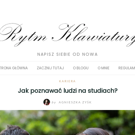
NAPISZ SIEBIE OD NOWA
TRONA GŁÓWNA
ZACZNIJ TUTAJ
O BLOGU
O MNIE
REGULAM
KARIERA
Jak poznawać ludzi na studiach?
by
AGNIESZKA ZYŚK