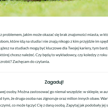
ę z problemem, jakim może okazać się brak znajomości miasta, w kt
bom, które idą na studia i nie znają nikogo z kim przyjdzie im spędz
żesz na studiach mogą być kluczowe dla Twojej kariery, tym bardzi
do której chcesz należeć. Czy będą to wykładowcy, czy koledzy z ro
zrobić? Zachęcam do czytania.
Zagaduj!
ej osoby. Można zastosować go niemal wszędzie: w sklepie, w aut
d tym, że druga osoba nas zignoruje oraz milion innych obaw. War
czymś, co może łączyć Cię z daną osobą. Zapytaj jak podobały jej s