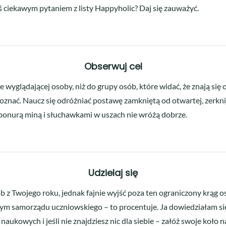
ś ciekawym pytaniem z listy Happyholic? Daj się zauważyć.
Obserwuj cel
ie wyglądającej osoby, niż do grupy osób, które widać, że znają si
poznać. Naucz się odróżniać postawę zamkniętą od otwartej, zerkni
 ponurą miną i słuchawkami w uszach nie wróżą dobrze.
Udzielaj się
ób z Twojego roku, jednak fajnie wyjść poza ten ograniczony krąg 
m samorządu uczniowskiego – to procentuje. Ja dowiedziałam się 
ół naukowych i jeśli nie znajdziesz nic dla siebie – załóż swoje koł