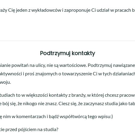
waży Cię jeden z wykładowców i zaproponuje Ci udział w pracach b
Podtrzymuj kontakty
mianie powitań na ulicy, nie są wartościowe. Podtrzymuj nawiąza
 aktywności i proś znajomych o towarzyszenie Ci w tych działaniach
zwoju.
udiach to w większości kontakty z branży, w której chcesz pracow
ój się, że nikogo nie znasz. Ciesz się, że zaczynasz studia jako tab
ię nim w komentarzach i bądź współtwórcą tego wpisu:)
cie przed pójściem na studia?