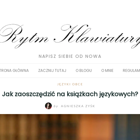
NAPISZ SIEBIE OD NOWA
TRONA GŁÓWNA
ZACZNIJ TUTAJ
O BLOGU
O MNIE
REGULAM
JĘZYKI OBCE
Jak zaoszczędzić na książkach językowych?
by
AGNIESZKA ZYŚK