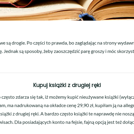
owe są drogie. Po części to prawda, bo zaglądając na strony wyda
ę. Jednak są sposoby, żeby zaoszczędzić parę groszy i móc skorzys
Kupuj książki z drugiej ręki
 często zdarza się tak, iż możemy kupić nieużywane książki (wyłąc
am, ma nadrukowaną na okładce cenę 29,90 zł, kupiłam ją na alleg
książki z drugiej ręki. A bardzo często książki te naprawdę nie nos
isach. Dla posiadających konto na fejsie, fajną opcją jest też dołą