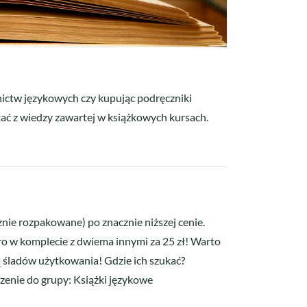
wnictw językowych czy kupując podręczniki
tać z wiedzy zawartej w książkowych kursach.
znie rozpakowane) po znacznie niższej cenie.
ro w komplecie z dwiema innymi za 25 zł! Warto
zą śladów użytkowania! Gdzie ich szukać?
czenie do grupy:
Książki językowe