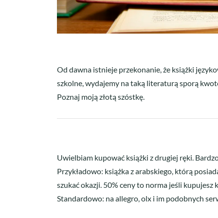
Od dawna istnieje przekonanie, że książki język
szkolne, wydajemy na taką literaturą sporą kwot
Poznaj moją złotą szóstkę.
Uwielbiam kupować książki z drugiej ręki. Bardzo
Przykładowo: książka z arabskiego, którą posiad
szukać okazji. 50% ceny to norma jeśli kupujesz 
Standardowo: na allegro, olx i im podobnych serw