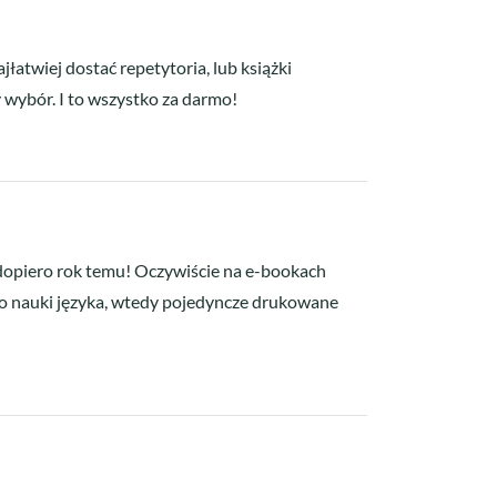
łatwiej dostać repetytoria, lub książki
 wybór. I to wszystko za darmo!
o dopiero rok temu! Oczywiście na e-bookach
 do nauki języka, wtedy pojedyncze drukowane