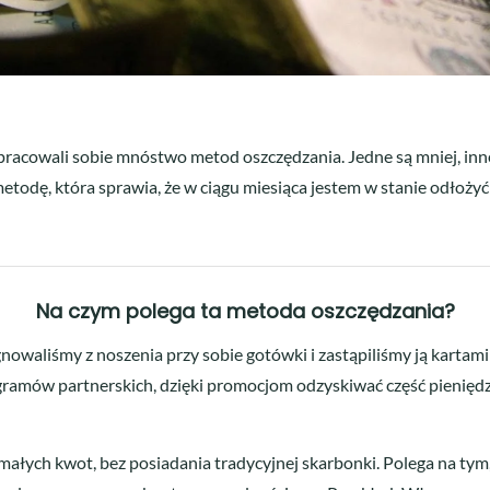
ypracowali sobie mnóstwo metod oszczędzania. Jedne są mniej, in
todę, która sprawia, że w ciągu miesiąca jestem w stanie odłożyć k
Na czym polega ta metoda oszczędzania?
nowaliśmy z noszenia przy sobie gotówki i zastąpiliśmy ją kartami 
ogramów partnerskich, dzięki promocjom odzyskiwać część pieniędz
ałych kwot, bez posiadania tradycyjnej skarbonki. Polega na tym