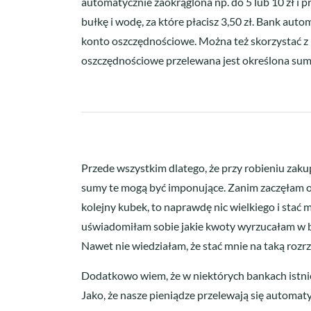
automatycznie zaokrąglona np. do 5 lub 10 zł i 
bułkę i wodę, za które płacisz 3,50 zł. Bank aut
konto oszczędnościowe. Można też skorzystać z i
oszczędnościowe przelewana jest określona suma,
Przede wszystkim dlatego, że przy robieniu zakupó
sumy te mogą być imponujące. Zanim zaczęłam osz
kolejny kubek, to naprawdę nic wielkiego i sta
uświadomiłam sobie jakie kwoty wyrzucałam w bło
Nawet nie wiedziałam, że stać mnie na taką rozr
Dodatkowo wiem, że w niektórych bankach istnie
Jako, że nasze pieniądze przelewają się automaty