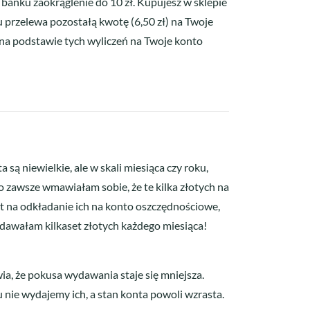
banku zaokrąglenie do 10 zł. Kupujesz w sklepie
u przelewa pozostałą kwotę (6,50 zł) na Twoje
 na podstawie tych wyliczeń na Twoje konto
są niewielkie, ale w skali miesiąca czy roku,
o zawsze wmawiałam sobie, że te kilka złotych na
t na odkładanie ich na konto oszczędnościowe,
ydawałam kilkaset złotych każdego miesiąca!
a, że pokusa wydawania staje się mniejsza.
u nie wydajemy ich, a stan konta powoli wzrasta.