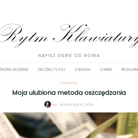
NAPISZ SIEBIE OD NOWA
TRONA GŁÓWNA
ZACZNIJ TUTAJ
O BLOGU
O MNIE
REGULAM
FINANSE
Moja ulubiona metoda oszczędzania
by
AGNIESZKA ZYŚK