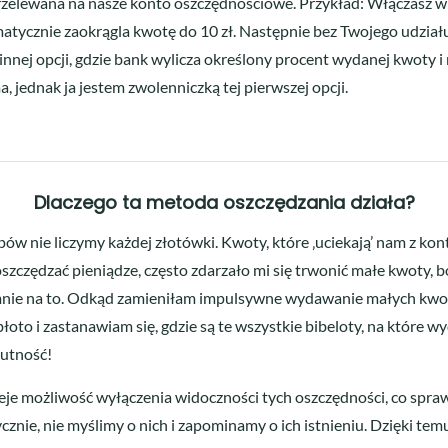
przelewana na nasze konto oszczędnościowe. Przykład: Włączasz w 
omatycznie zaokrągla kwotę do 10 zł. Następnie bez Twojego udział
nnej opcji, gdzie bank wylicza określony procent wydanej kwoty i
 jednak ja jestem zwolenniczką tej pierwszej opcji.
Dlaczego ta metoda oszczędzania działa?
w nie liczymy każdej złotówki. Kwoty, które ‚uciekają’ nam z konta 
czędzać pieniądze, często zdarzało mi się trwonić małe kwoty, b
ć mnie na to. Odkąd zamieniłam impulsywne wydawanie małych kwo
to i zastanawiam się, gdzie są te wszystkie bibeloty, na które w
zutność!
je możliwość wyłączenia widoczności tych oszczędności, co sprawi
cznie, nie myślimy o nich i zapominamy o ich istnieniu. Dzięki tem