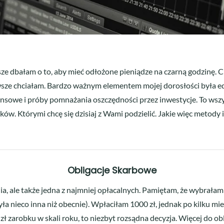
e dbałam o to, aby mieć odłożone pieniądze na czarną godzinę. 
zawsze chciałam. Bardzo ważnym elementem mojej dorosłości była 
ansowe i próby pomnażania oszczędności przez inwestycje. To ws
ów. Którymi chcę się dzisiaj z Wami podzielić. Jakie więc metody
Obligacje Skarbowe
a, ale także jedna z najmniej opłacalnych. Pamiętam, że wybrała
yła nieco inna niż obecnie). Wpłaciłam 1000 zł, jednak po kilku 
zł zarobku w skali roku, to niezbyt rozsądna decyzja. Więcej do obl