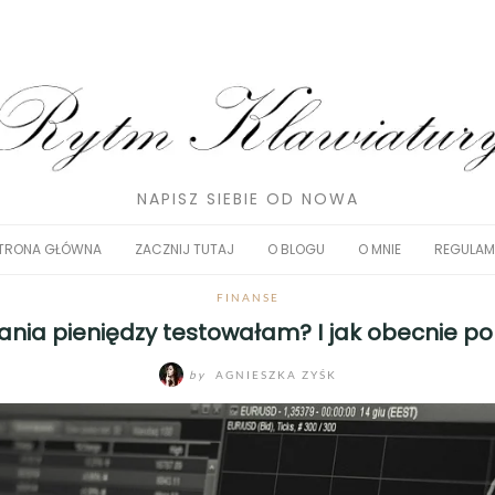
NAPISZ SIEBIE OD NOWA
TRONA GŁÓWNA
ZACZNIJ TUTAJ
O BLOGU
O MNIE
REGULAM
FINANSE
ania pieniędzy testowałam? I jak obecnie 
by
AGNIESZKA ZYŚK