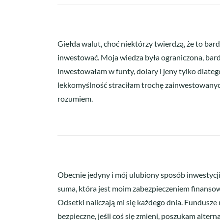
Giełda walut, choć niektórzy twierdzą, że to ba
inwestować. Moja wiedza była ograniczona, bardz
inwestowałam w funty, dolary i jeny tylko dlateg
lekkomyślność straciłam trochę zainwestowany
rozumiem.
Obecnie jedyny i mój ulubiony sposób inwestycji
suma, która jest moim zabezpieczeniem finanso
Odsetki naliczają mi się każdego dnia. Fundusze 
bezpieczne, jeśli coś się zmieni, poszukam altern