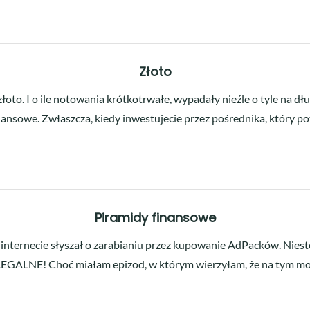
Złoto
łoto. I o ile notowania krótkotrwałe, wypadały nieźle o tyle na dł
inansowe. Zwłaszcza, kiedy inwestujecie przez pośrednika, który p
Piramidy finansowe
 internecie słyszał o zarabianiu przez kupowanie AdPacków. Nieste
LEGALNE! Choć miałam epizod, w którym wierzyłam, że na tym mogę