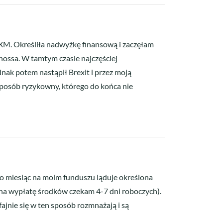
ę XM. Określiła nadwyżkę finansową i zaczęłam
 hossa. W tamtym czasie najczęściej
dnak potem nastąpił Brexit i przez moją
posób ryzykowny, którego do końca nie
Co miesiąc na moim funduszu ląduje określona
na wypłatę środków czekam 4-7 dni roboczych).
ajnie się w ten sposób rozmnażają i są