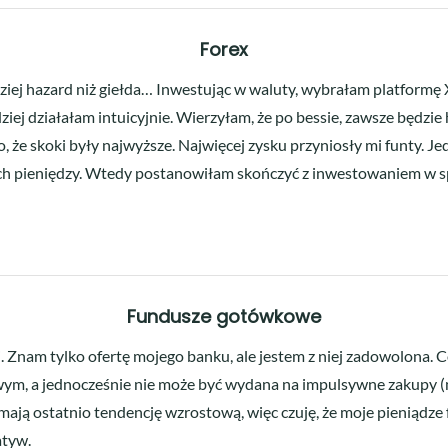
Forex
rdziej hazard niż giełda… Inwestując w waluty, wybrałam platform
iej działałam intuicyjnie. Wierzyłam, że po bessie, zawsze będzie
o, że skoki były najwyższe. Najwięcej zysku przyniosły mi funty. Je
ch pieniędzy. Wtedy postanowiłam skończyć z inwestowaniem w s
Fundusze gotówkowe
. Znam tylko ofertę mojego banku, ale jestem z niej zadowolona. 
wym, a jednocześnie nie może być wydana na impulsywne zakupy (
mają ostatnio tendencję wzrostową, więc czuję, że moje pieniądze f
atyw.