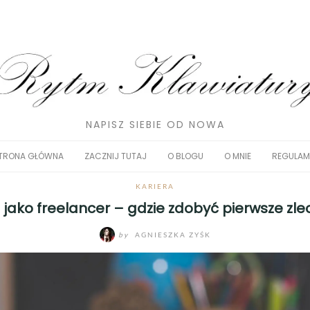
NAPISZ SIEBIE OD NOWA
TRONA GŁÓWNA
ZACZNIJ TUTAJ
O BLOGU
O MNIE
REGULAM
KARIERA
 jako freelancer – gdzie zdobyć pierwsze zle
by
AGNIESZKA ZYŚK