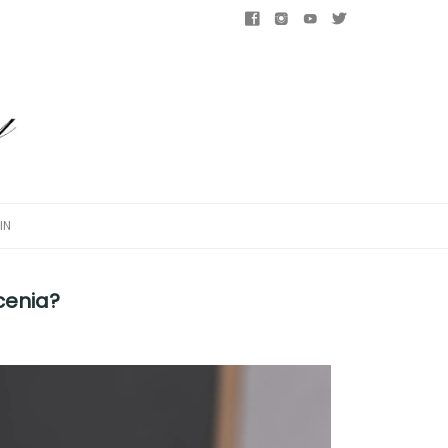
IN
cenia?