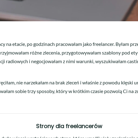
acy na etacie, po godzinach pracowałam jako freelancer. Byłam p
rzyjmowałam różne zlecenia, przygotowywałam szablony pod etykie
ji radiowych i negocjowałam z nimi warunki, wyszukiwałam casti
ręciłam, nie narzekałam na brak zleceń i właśnie z powodu klęski 
am sobie trzy sposoby, który w krótkim czasie pozwolą Ci na zd
Strony dla freelancerów