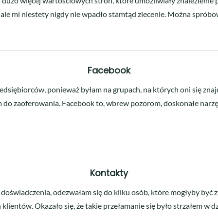
o dużo więcej wartościowych stron, które umożliwiały znalezieni
, ale mi niestety nigdy nie wpadło stamtąd zlecenie. Można spróbo
Facebook
dsiębiorców, ponieważ byłam na grupach, na których oni się znaj
 do zaoferowania. Facebook to, wbrew pozorom, doskonałe narzędz
Kontakty
świadczenia, odezwałam się do kilku osób, które mogłyby być z
lientów. Okazało się, że takie przełamanie się było strzałem w dz