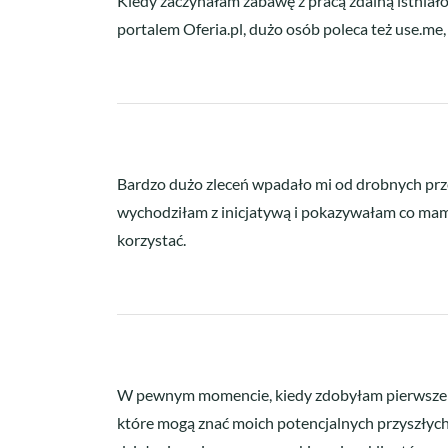
Kiedy zaczynałam zabawę z pracą zdalną istniał
portalem Oferia.pl, dużo osób poleca też use.me
Bardzo dużo zleceń wpadało mi od drobnych prze
wychodziłam z inicjatywą i pokazywałam co mam
korzystać.
W pewnym momencie, kiedy zdobyłam pierwsze do
które mogą znać moich potencjalnych przyszłych k