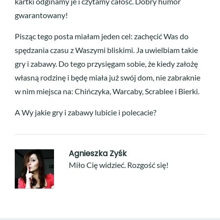
kartki odginamy je i czytamy całość. Dobry humor
gwarantowany!
Pisząc tego posta miałam jeden cel: zachęcić Was do
spędzania czasu z Waszymi bliskimi. Ja uwielbiam takie
gry i zabawy. Do tego przysięgam sobie, że kiedy założę
własną rodzinę i będę miała już swój dom, nie zabraknie
w nim miejsca na: Chińczyka, Warcaby, Scrablee i Bierki.
A Wy jakie gry i zabawy lubicie i polecacie?
Agnieszka Zyśk
Miło Cię widzieć. Rozgość się!