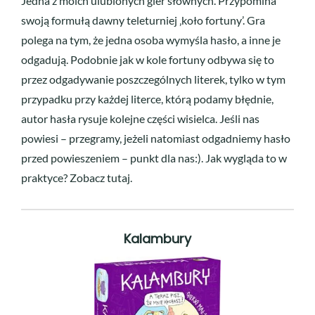
Jedna z moich ulubionych gier słownych. Przypomina
swoją formułą dawny teleturniej ‚koło fortuny’. Gra
polega na tym, że jedna osoba wymyśla hasło, a inne je
odgadują. Podobnie jak w kole fortuny odbywa się to
przez odgadywanie poszczególnych literek, tylko w tym
przypadku przy każdej literce, którą podamy błędnie,
autor hasła rysuje kolejne części wisielca. Jeśli nas
powiesi – przegramy, jeżeli natomiast odgadniemy hasło
przed powieszeniem – punkt dla nas:). Jak wygląda to w
praktyce? Zobacz tutaj.
Kalambury