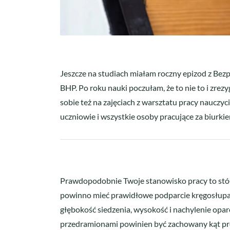
Jeszcze na studiach miałam roczny epizod z Bez
BHP. Po roku nauki poczułam, że to nie to i zre
sobie też na zajęciach z warsztatu pracy nauczyc
uczniowie i wszystkie osoby pracujące za biurki
Prawdopodobnie Twoje stanowisko pracy to stół/b
powinno mieć prawidłowe podparcie kręgosłupa i 
głębokość siedzenia, wysokość i nachylenie opar
przedramionami powinien być zachowany kąt pro