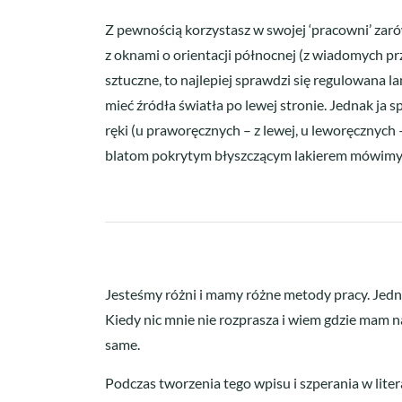
Z pewnością korzystasz w swojej ‘pracowni’ zaró
z oknami o orientacji północnej (z wiadomych prz
sztuczne, to najlepiej sprawdzi się regulowana 
mieć źródła światła po lewej stronie. Jednak ja
ręki (u praworęcznych – z lewej, u leworęcznych –
blatom pokrytym błyszczącym lakierem mówimy s
Jesteśmy różni i mamy różne metody pracy. Jedna
Kiedy nic mnie nie rozprasza i wiem gdzie mam n
same.
Podczas tworzenia tego wpisu i szperania w liter