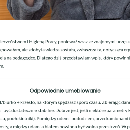
pieczeństwem i Higieną Pracy, ponieważ wraz ze znajomymi uczęszc
zygnowałam, ale zdobyta wiedza została, zwłaszcza ta, dotycząca 
iela na pedagogice. Dlatego dziś przedstawiam wpis, który powinni p
em.
Odpowiednie umeblowanie
iurko + krzesło, na którym spędzasz sporo czasu. Zbierając dane z
być dostatecznie stabilne. Dobrze jest, jeśli niektóre parametry 
cia, podłokietniki). Pomiędzy udem i podudziem, przedramionami i 
sty, a między udami a blatem powinna być wolna przestrzeń. W p