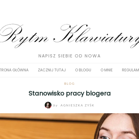
NAPISZ SIEBIE OD NOWA
TRONA GŁÓWNA
ZACZNIJ TUTAJ
O BLOGU
O MNIE
REGULAM
BLOG
Stanowisko pracy blogera
by
AGNIESZKA ZYŚK