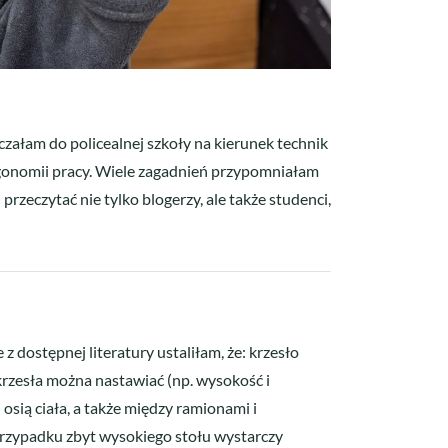
załam do policealnej szkoły na kierunek technik
ergonomii pracy. Wiele zagadnień przypomniałam
rzeczytać nie tylko blogerzy, ale także studenci,
 dostępnej literatury ustaliłam, że: krzesło
krzesła można nastawiać (np. wysokość i
osią ciała, a także między ramionami i
rzypadku zbyt wysokiego stołu wystarczy