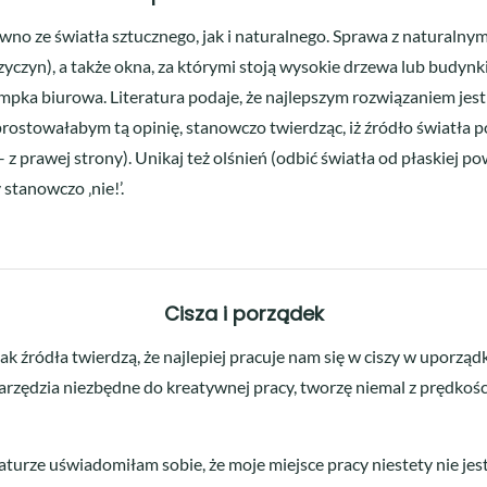
wno ze światła sztucznego, jak i naturalnego. Sprawa z naturalny
yczyn), a także okna, za którymi stoją wysokie drzewa lub budynki 
lampka biurowa. Literatura podaje, że najlepszym rozwiązaniem jes
 sprostowałabym tą opinię, stanowczo twierdząc, iż źródło światła
 z prawej strony). Unikaj też olśnień (odbić światła od płaskiej po
tanowczo ‚nie!’.
Cisza i porządek
k źródła twierdzą, że najlepiej pracuje nam się w ciszy w uporząd
arzędzia niezbędne do kreatywnej pracy, tworzę niemal z prędkośc
aturze uświadomiłam sobie, że moje miejsce pracy niestety nie jes